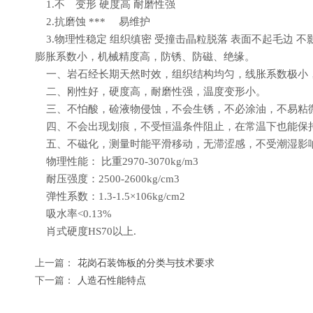
1.不 变形 硬度高 耐磨性强
2.抗磨蚀 *** 易维护
3.物理性稳定 组织缜密 受撞击晶粒脱落 表面不起毛边
膨胀系数小，机械精度高，防锈、防磁、绝缘。
一、岩石经长期天然时效，组织结构均匀，线胀系数极小
二、刚性好，硬度高，耐磨性强，温度变形小。
三、不怕酸，硷液物侵蚀，不会生锈，不必涂油，不易粘
四、不会出现划痕，不受恒温条件阻止，在常温下也能保
五、不磁化，测量时能平滑移动，无滞涩感，不受潮湿影
物理性能： 比重2970-3070kg/m3
耐压强度：2500-2600kg/cm3
弹性系数：1.3-1.5×106kg/cm2
吸水率<0.13%
肖式硬度HS70以上.
上一篇：
花岗石装饰板的分类与技术要求
下一篇：
人造石性能特点